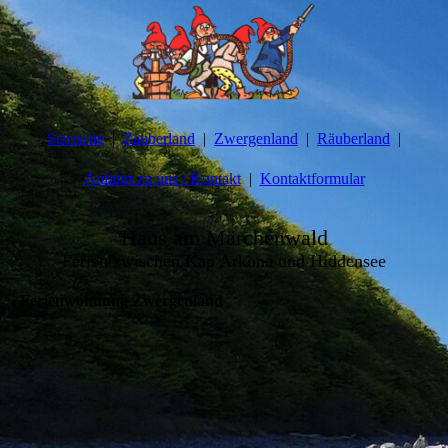
Startseite
Zauberland
Zwergenland
Räuberland
Anfahrt zu uns / Kontakt
Kontaktformular
Haus am Märchenwald
Ferien zwischen Kap Arkona und Hiddensee
Ferienwohnung Zwergenland