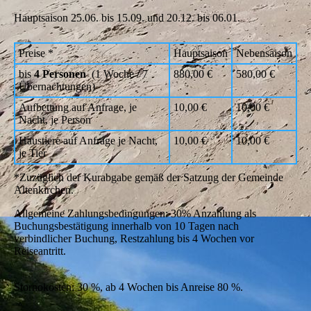
Hauptsaison 25.06. bis 15.09. und 20.12. bis 06.01.
Preise *
Hauptsaison
Nebensaison
bis
4 Personen
(1 Woche / 7
880,00 €
580,00 €
Übernachtungen)
Aufbettung auf Anfrage, je
10,00 €
10,00 €
Nacht, je Person
Haustiere auf Anfrage je Nacht,
10,00 €
10,00 €
je Tier
*Zuzüglich der Kurabgabe gemäß der Satzung der Gemeinde
Altenkirchen.
Allgemeine Zahlungsbedingungen: 30% Anzahlung als
Buchungsbestätigung innerhalb von 10 Tagen nach
verbindlicher Buchung, Restzahlung bis 4 Wochen vor
Reiseantritt.
Stornokosten: 30 %, ab 4 Wochen bis Anreise 80 %.