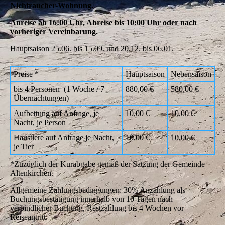
Nichtraucher-Wohnung.
Anreise ab 16:00 Uhr, Abreise bis 10:00 Uhr oder nach
vorheriger Vereinbarung.
Hauptsaison 25.06. bis 15.09. und 20.12. bis 06.01.
Preise *
Hauptsaison
Nebensaison
bis 4 Personen (1 Woche / 7
880,00 €
580,00 €
Übernachtungen)
Aufbettung auf Anfrage, je
10,00 €
10,00 €
Nacht, je Person
Haustiere auf Anfrage je Nacht,
10,00 €
10,00 €
je Tier
*Zuzüglich der Kurabgabe gemäß der Satzung der Gemeinde
Altenkirchen.
Allgemeine Zahlungsbedingungen: 30% Anzahlung als
Buchungsbestätigung innerhalb von 10 Tagen nach
verbindlicher Buchung, Restzahlung bis 4 Wochen vor
Reiseantritt.