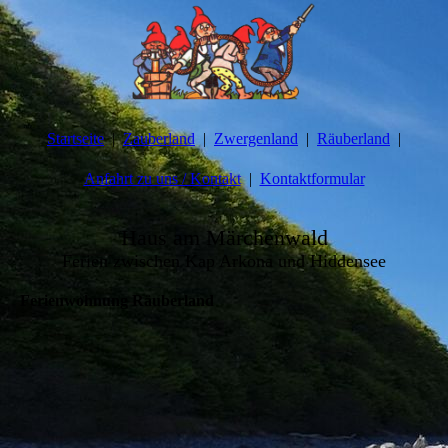
Startseite
Zauberland
Zwergenland
Räuberland
Anfahrt zu uns / Kontakt
Kontaktformular
Haus am Märchenwald
Ferien zwischen Kap Arkona und Hiddensee
Ferienwohnung Räuberland