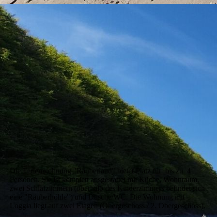
Die Ferienwohnung "Räuberland" bietet Platz für bis zu 4
Personen. Sie ist komplett ausgestattet mit Küche, Wohnraum,
zwei Schlafzimmern (oberhalb des Kinderzimmers befindet sich
eine "Räuberhöhle") und Dusche/WC. Die Wohnung mit
Loggia liegt auf zwei Etagen (Obergeschoss / 2. Obergeschoss).